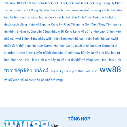
188 link
188bet
188bet.com
blackjack
Blackjack luật
blackjack là gì
Cung Hỷ Phát
Tài là gì
cách chơi Cung Hỷ Phát Tài
cách chơi game ăn khế trả vàng
cách chơi kho
báo tứ linh
cách chơi nổ hũ tây du ký
cách chơi Sơn Tinh Thủy Tinh
cách chơi xì
dách
cách đăng nhập w88
game Cung Hỷ Phát Tài
game Sơn Tinh Thủy Tinh
game
ăn khế trả vàng
hướng dẫn đăng nhập w88
Keno
keno xổ số 1s
kho báo tứ linh
kèo
nhà cái ww88
link đăng nhập w88
nhận định kèo nhà cái
nhận định nhà cái ww88
nhận định thể thao
Number Game
Number Game cách chơi
Number Game là gì
Number Game Trực Tuyến
nổ hũ kho báo tứ linh
quay hũ tây du ký
slot kho báo tứ
linh
slot Sơn Tinh Thủy Tinh
slot tây du ký
slot ăn khế trả vàng
Sơn Tinh Thủy Tinh
ww88
trực tiếp kèo nhà cái
tây du ký
tải app 188bet
w88.com
xổ số keno
xổ số siêu tốc
ăn khế trả vàng
TỔNG HỢP
Nền