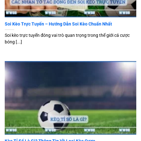
Soi Kèo Trực Tuyến – Hướng Dẫn Soi Kèo Chuẩn Nhất
Soi kèo trực tuyến đóng vai trò quan trọng trong thế giới cá cược
bóng [...]