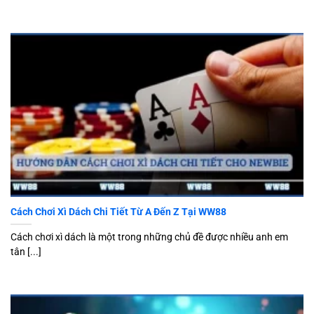
Cách Chơi Xì Dách Chi Tiết Từ A Đến Z Tại WW88
Cách chơi xì dách là một trong những chủ đề được nhiều anh em
tân [...]