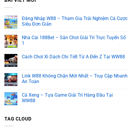
BÀI VIẾT MỚI
Đăng Nhập W88 – Tham Gia Trải Nghiệm Cá Cược
Siêu Đơn Giản
Nhà Cái 188Bet – Sân Chơi Giải Trí Trực Tuyến Số
1
Cách Chơi Xì Dách Chi Tiết Từ A Đến Z Tại WW88
Link W88 Không Chặn Mới Nhất – Truy Cập Nhanh
An Toàn
Cá Xeng – Tựa Game Giải Trí Hàng Đầu Tại
WW88
TAG CLOUD