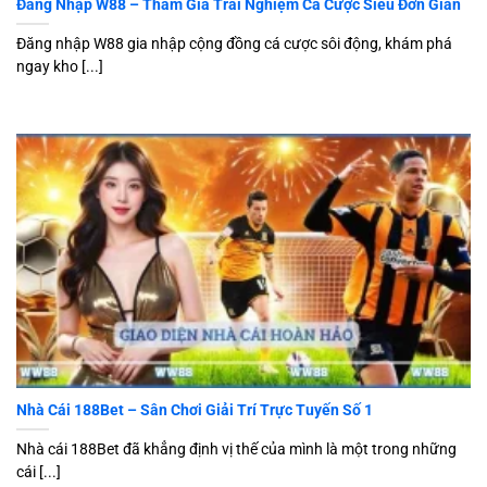
Đăng Nhập W88 – Tham Gia Trải Nghiệm Cá Cược Siêu Đơn Giản
Đăng nhập W88 gia nhập cộng đồng cá cược sôi động, khám phá
ngay kho [...]
Nhà Cái 188Bet – Sân Chơi Giải Trí Trực Tuyến Số 1
Nhà cái 188Bet đã khẳng định vị thế của mình là một trong những
cái [...]