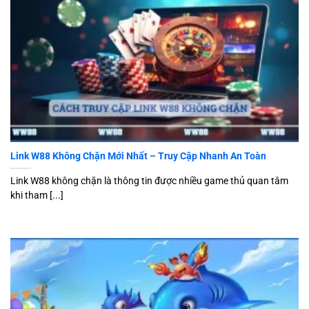
Link W88 Không Chặn Mới Nhất – Truy Cập Nhanh An Toàn
Link W88 không chặn là thông tin được nhiều game thủ quan tâm
khi tham [...]