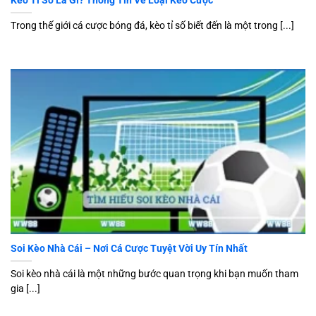
Kèo Tỉ Số Là Gì? Thông Tin Về Loại Kèo Cược
Trong thế giới cá cược bóng đá, kèo tỉ số biết đến là một trong [...]
Soi Kèo Nhà Cái – Nơi Cá Cược Tuyệt Vời Uy Tín Nhất
Soi kèo nhà cái là một những bước quan trọng khi bạn muốn tham
gia [...]