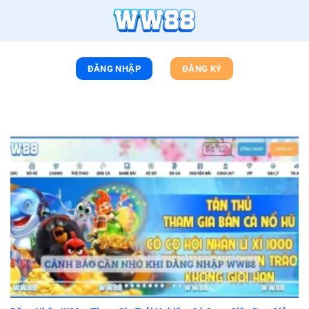
Chuyển
đến
nội
dung
ĐĂNG NHẬP
ĐĂNG KÝ