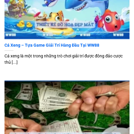
Cá Xeng – Tựa Game Giải Trí Hàng Đầu Tại WW88
Cá xeng là một trong những trò chơi giải trí được đông đảo cược
thủ [...]