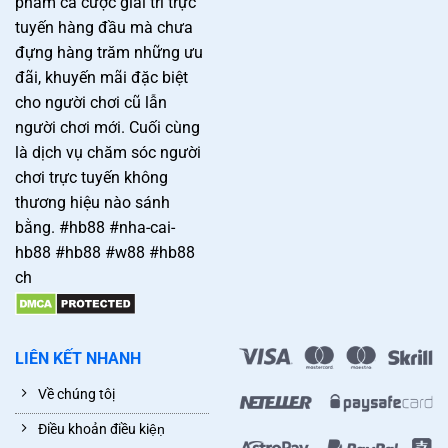
phẩm cá cược giải trí trực
tuyến hàng đầu mà chưa
đựng hàng trăm những ưu
đãi, khuyến mãi đặc biệt
cho người chơi cũ lẫn
người chơi mới. Cuối cùng
là dịch vụ chăm sóc người
chơi trực tuyến không
thương hiệu nào sánh
bằng. #hb88 #nha-cai-
hb88 #hb88 #w88 #hb88
ch
LIÊN KẾT NHANH
Về chúng tôị
Điều khoản điều kiệṇ