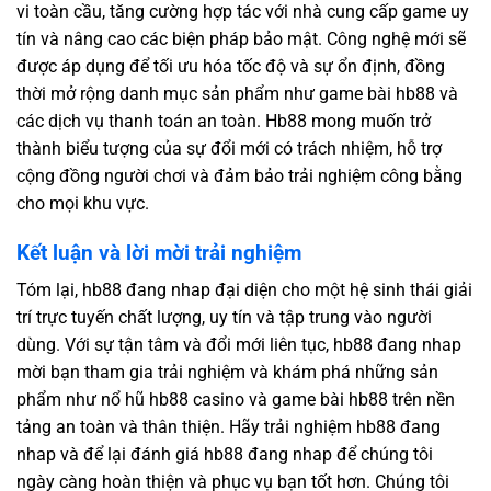
vi toàn cầu, tăng cường hợp tác với nhà cung cấp game uy
tín và nâng cao các biện pháp bảo mật. Công nghệ mới sẽ
được áp dụng để tối ưu hóa tốc độ và sự ổn định, đồng
thời mở rộng danh mục sản phẩm như game bài hb88 và
các dịch vụ thanh toán an toàn. Hb88 mong muốn trở
thành biểu tượng của sự đổi mới có trách nhiệm, hỗ trợ
cộng đồng người chơi và đảm bảo trải nghiệm công bằng
cho mọi khu vực.
Kết luận và lời mời trải nghiệm
Tóm lại, hb88 đang nhap đại diện cho một hệ sinh thái giải
trí trực tuyến chất lượng, uy tín và tập trung vào người
dùng. Với sự tận tâm và đổi mới liên tục, hb88 đang nhap
mời bạn tham gia trải nghiệm và khám phá những sản
phẩm như nổ hũ hb88 casino và game bài hb88 trên nền
tảng an toàn và thân thiện. Hãy trải nghiệm hb88 đang
nhap và để lại đánh giá hb88 đang nhap để chúng tôi
ngày càng hoàn thiện và phục vụ bạn tốt hơn. Chúng tôi