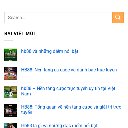
BÀI VIẾT MỚI
hb88 và những điểm nổi bật
HB88: Nen tang ca cuoc va danh bac truc tuyen
hb88 – Nền tảng cược trực tuyến uy tín tại Việt
Nam
HB88: Tổng quan về nền tảng cược và giải trí trực
tuyến
Hb88 là gì và những đặc điểm nổi bật