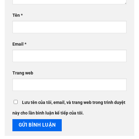
Tên
*
Email
*
Trang web
Lưu tên của tôi, email, và trang web trong trình duyệt
này cho lần bình luận kế tiếp của tôi.