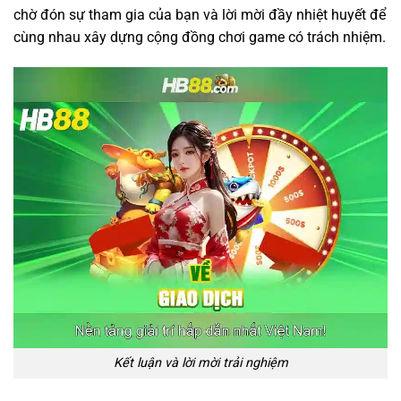
chờ đón sự tham gia của bạn và lời mời đầy nhiệt huyết để
cùng nhau xây dựng cộng đồng chơi game có trách nhiệm.
Kết luận và lời mời trải nghiệm