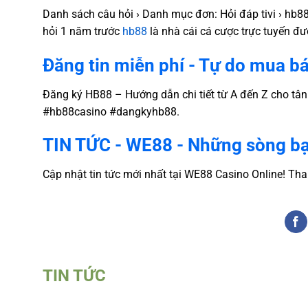
Danh sách câu hỏi › Danh mục đơn: Hỏi đáp tivi › hb8
hỏi 1 năm trước
hb88
là nhà cái cá cược trực tuyến đư
Đăng tin miễn phí - Tự do mua bán
Đăng ký HB88 – Hướng dẫn chi tiết từ A đến Z cho t
#hb88casino #dangkyhb88.
TIN TỨC - WE88 - Những sòng bạ
Cập nhật tin tức mới nhất tại WE88 Casino Online! T
TIN TỨC