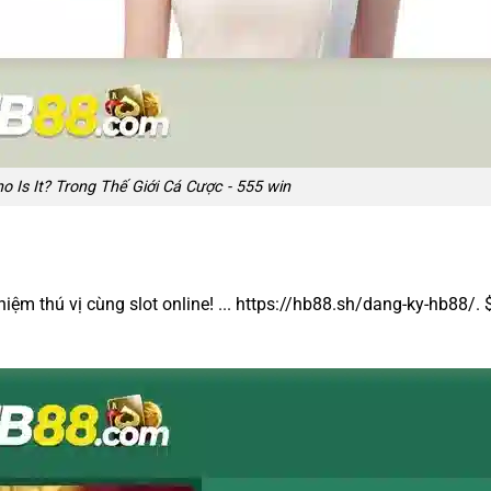
 Is It? Trong Thế Giới Cá Cược - 555 win
ệm thú vị cùng slot online! ... https://hb88.sh/dang-ky-hb88/. $