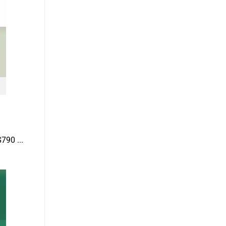
790 ...