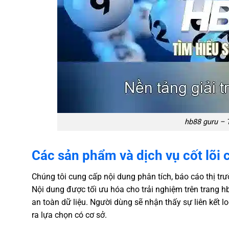
hb88 guru – T
Các sản phẩm và dịch vụ cốt lõi
Chúng tôi cung cấp nội dung phân tích, báo cáo thị t
Nội dung được tối ưu hóa cho trải nghiệm trên trang h
an toàn dữ liệu. Người dùng sẽ nhận thấy sự liên kết l
ra lựa chọn có cơ sở.