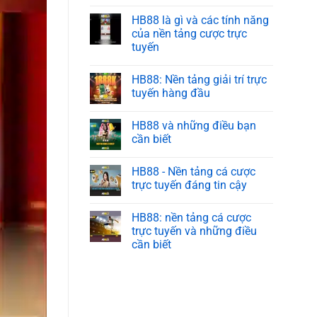
HB88 là gì và các tính năng
của nền tảng cược trực
tuyến
HB88: Nền tảng giải trí trực
tuyến hàng đầu
HB88 và những điều bạn
cần biết
HB88 - Nền tảng cá cược
trực tuyến đáng tin cậy
HB88: nền tảng cá cược
trực tuyến và những điều
cần biết