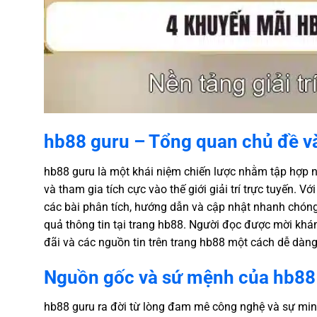
hb88 guru – Tổng quan chủ đề và g
hb88 guru là một khái niệm chiến lược nhằm tập hợp ng
và tham gia tích cực vào thế giới giải trí trực tuyến. V
các bài phân tích, hướng dẫn và cập nhật nhanh chón
quả thông tin tại trang hb88. Người đọc được mời khám
đãi và các nguồn tin trên trang hb88 một cách dễ dàng
Nguồn gốc và sứ mệnh của hb88
hb88 guru ra đời từ lòng đam mê công nghệ và sự minh 