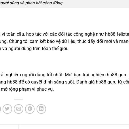
người dùng và phản hồi cộng đồng
vi toàn cầu, hợp tác với các đối tác công nghệ như hb88 felix
ùng. Chúng tôi cam kết bảo vệ dữ liệu, thúc đẩy đổi mới và mang
và người dùng trên toàn thế giới.
ải nghiệm người dùng tốt nhất. Mời bạn trải nghiệm hb88 guru
ng hb88 để có quyết định sáng suốt. Đánh giá hb88 guru từ c
và mở rộng phạm vi phục vụ.