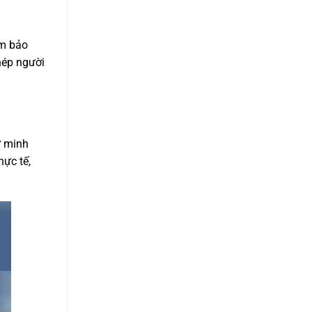
ồm bảo
hép người
ự minh
hực tế,