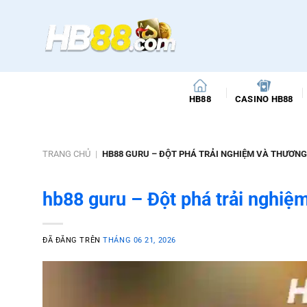
Chuyển
đến
nội
dung
HB88
CASINO HB88
TRANG CHỦ
|
HB88 GURU – ĐỘT PHÁ TRẢI NGHIỆM VÀ THƯƠNG
hb88 guru – Đột phá trải nghiệ
ĐÃ ĐĂNG TRÊN
THÁNG 06 21, 2026