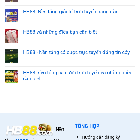
HB88: Nền tảng giải trí trực tuyến hàng đầu
HB88 và những điều bạn cần biết
HB88 - Nền tảng cá cược trực tuyến đáng tin cậy
HB88: nền tảng cá cược trực tuyến và những điều
cần biết
TỔNG HỢP
Nền
Hướng dẫn đăng ký