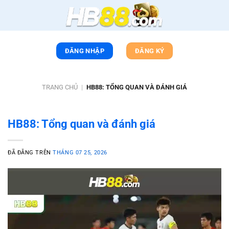
Chuyển
đến
nội
dung
ĐĂNG NHẬP
ĐĂNG KÝ
TRANG CHỦ
|
HB88: TỔNG QUAN VÀ ĐÁNH GIÁ
HB88: Tổng quan và đánh giá
ĐÃ ĐĂNG TRÊN
THÁNG 07 25, 2026