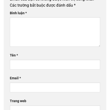
Các trường bắt buộc được đánh dấu
*
Bình luận
*
Tên
*
Email
*
Trang web