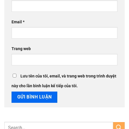
Email
*
Trang web
Lưu tên của tôi, email, và trang web trong trình duyệt
này cho lần bình luận kế tiếp của tôi.