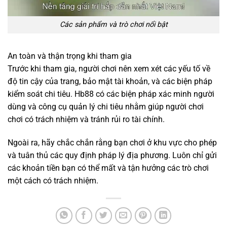
Các sản phẩm và trò chơi nổi bật
An toàn và thận trọng khi tham gia
Trước khi tham gia, người chơi nên xem xét các yếu tố về
độ tin cậy của trang, bảo mật tài khoản, và các biện pháp
kiểm soát chi tiêu. Hb88 có các biện pháp xác minh người
dùng và công cụ quản lý chi tiêu nhằm giúp người chơi
chơi có trách nhiệm và tránh rủi ro tài chính.
Ngoài ra, hãy chắc chắn rằng bạn chơi ở khu vực cho phép
và tuân thủ các quy định pháp lý địa phương. Luôn chỉ gửi
các khoản tiền bạn có thể mất và tận hưởng các trò chơi
một cách có trách nhiệm.