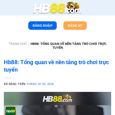
Chuyển
đến
nội
dung
ĐĂNG NHẬP
ĐĂNG KÝ
TRANG CHỦ
|
HB88: TỔNG QUAN VỀ NỀN TẢNG TRÒ CHƠI TRỰC
TUYẾN
Hb88: Tổng quan về nền tảng trò chơi trực
tuyến
ĐÃ ĐĂNG TRÊN
THÁNG 07 03, 2026